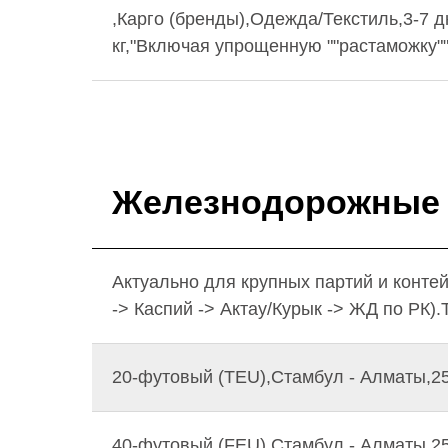
,Карго (бренды),Одежда/Текстиль,3-7 дне
кг,"Включая упрощенную ""растаможку""
Железнодорожные 
Актуально для крупных партий и конте
-> Каспий -> Актау/Курык -> ЖД по РК)
20-футовый (TEU),Стамбул - Алматы,25-
40-футовый (FEU),Стамбул - Алматы,25-