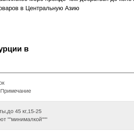
товаров в Центральную Азию
урции в
ок
,Примечание
ы,до 45 кг,15-25
ют ""минималкой"""