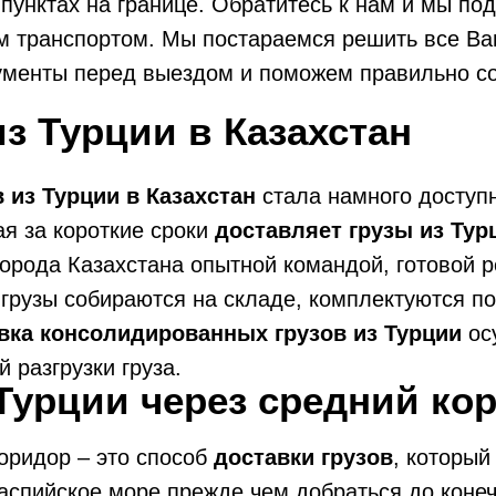
пунктах на границе. Обратитесь к нам и мы п
 транспортом. Мы постараемся решить все Ва
ументы перед выездом и поможем правильно со
з Турции в Казахстан
 из Турции в Казахстан
стала намного доступн
ая за короткие сроки
доставляет грузы из Тур
орода Казахстана опытной командой, готовой 
грузы собираются на складе, комплектуются п
вка консолидированных грузов из Турции
ос
 разгрузки груза.
 Турции через средний ко
коридор – это способ
доставки грузов
, который
аспийское море прежде чем добраться до конеч