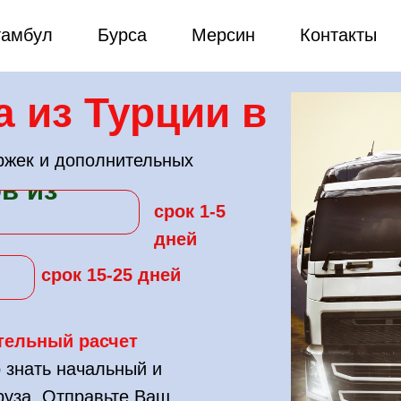
тамбул
Бурса
Мерсин
Контакты
а из Турции в
ржек и дополнительных
в из
срок 1-5
дней
срок 15-25 дней
тельный расчет
 знать начальный и
груза. Отправьте Ваш