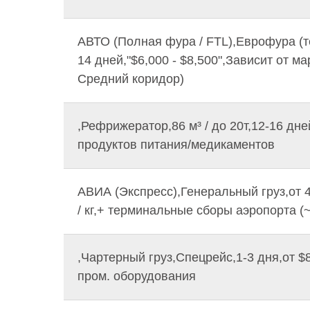
АВТО (Полная фура / FTL),Еврофура (тен
14 дней,"$6,000 - $8,500",Зависит от м
Средний коридор)
,Рефрижератор,86 м³ / до 20т,12-16 дней
продуктов питания/медикаментов
АВИА (Экспресс),Генеральный груз,от 45 
/ кг,+ терминальные сборы аэропорта (
,Чартерный груз,Спецрейс,1-3 дня,от $8
пром. оборудования