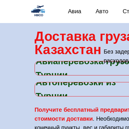
Авиа
Авто
С
Доставка груз
Казахстан
Без заде
Авиаперевозка грузо
расходов
Турции
Автоперевозки из
Турции
Получите бесплатный предвари
стоимости доставки
. Необходимо
конечный пункты, вес и габариты 